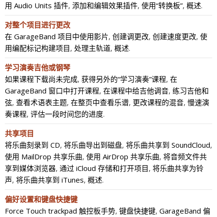
用 Audio Units 插件
,
添加和编辑效果插件
,
使用“转换板”
,
概述
.
对整个项目进行更改
在 GarageBand 项目中使用影片
,
创建调更改
,
创建速度更改
,
使
用编配标记构建项目
,
处理主轨道
,
概述
.
学习演奏吉他或钢琴
如果课程下载尚未完成
,
获得另外的“学习演奏”课程
,
在
GarageBand 窗口中打开课程
,
在课程中给吉他调音
,
练习吉他和
弦
,
查看术语表主题
,
在整页中查看乐谱
,
更改课程的混音
,
慢速演
奏课程
,
评估一段时间您的进度
.
共享项目
将乐曲刻录到 CD
,
将乐曲导出到磁盘
,
将乐曲共享到 SoundCloud
,
使用 MailDrop 共享乐曲
,
使用 AirDrop 共享乐曲
,
将音频文件共
享到媒体浏览器
,
通过 iCloud 存储和打开项目
,
将乐曲共享为铃
声
,
将乐曲共享到 iTunes
,
概述
.
偏好设置和键盘快捷键
Force Touch trackpad 触控板手势
,
键盘快捷键
,
GarageBand 偏