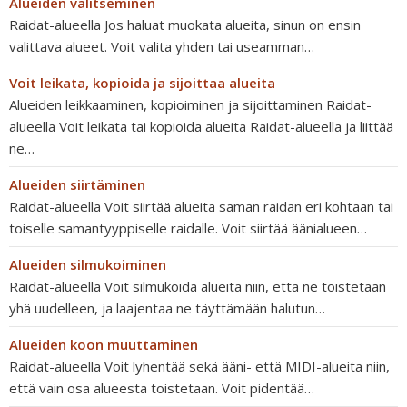
Alueiden valitseminen
Raidat-alueella Jos haluat muokata alueita, sinun on ensin
valittava alueet. Voit valita yhden tai useamman…
Voit leikata, kopioida ja sijoittaa alueita
Alueiden leikkaaminen, kopioiminen ja sijoittaminen Raidat-
alueella Voit leikata tai kopioida alueita Raidat-alueella ja liittää
ne…
Alueiden siirtäminen
Raidat-alueella Voit siirtää alueita saman raidan eri kohtaan tai
toiselle samantyyppiselle raidalle. Voit siirtää äänialueen…
Alueiden silmukoiminen
Raidat-alueella Voit silmukoida alueita niin, että ne toistetaan
yhä uudelleen, ja laajentaa ne täyttämään halutun…
Alueiden koon muuttaminen
Raidat-alueella Voit lyhentää sekä ääni- että MIDI-alueita niin,
että vain osa alueesta toistetaan. Voit pidentää…