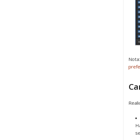
Nota
prefe
Ca
Reali
Ha
se