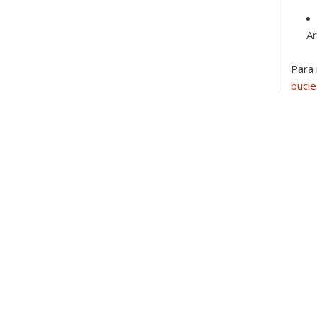
Ar
Para 
bucle