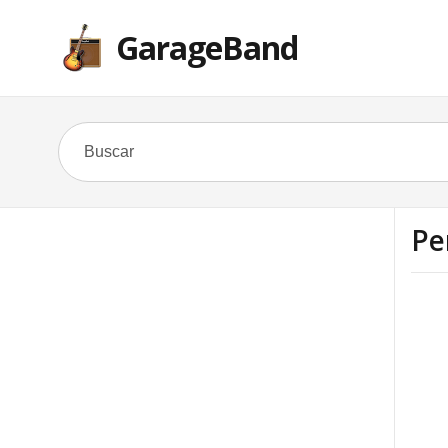
GarageBand
Pe